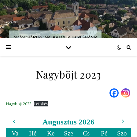
Nagyböjt 2023
Nagyböjt 2023
Letöltés
Augusztus 2026
Va
Hé
Ke
Sze
Cs
Pé
Szo