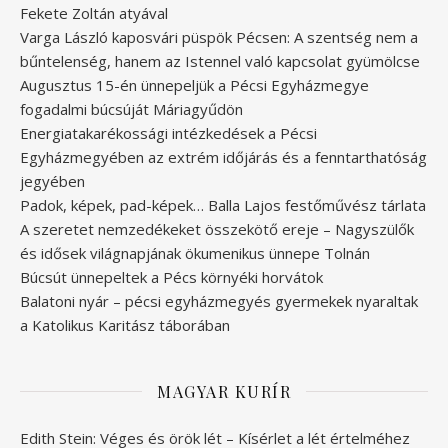
Fekete Zoltán atyával
Varga László kaposvári püspök Pécsen: A szentség nem a
bűntelenség, hanem az Istennel való kapcsolat gyümölcse
Augusztus 15-én ünnepeljük a Pécsi Egyházmegye
fogadalmi búcsúját Máriagyűdön
Energiatakarékossági intézkedések a Pécsi
Egyházmegyében az extrém időjárás és a fenntarthatóság
jegyében
Padok, képek, pad-képek… Balla Lajos festőművész tárlata
A szeretet nemzedékeket összekötő ereje – Nagyszülők
és idősek világnapjának ökumenikus ünnepe Tolnán
Búcsút ünnepeltek a Pécs környéki horvátok
Balatoni nyár – pécsi egyházmegyés gyermekek nyaraltak
a Katolikus Karitász táborában
MAGYAR KURÍR
Edith Stein: Véges és örök lét – Kísérlet a lét értelméhez