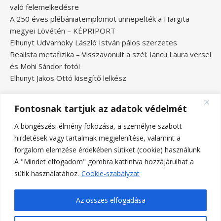
való felemelkedésre
A 250 éves plébániatemplomot ünnepelték a Hargita
megyei Lövétén – KÉPRIPORT
Elhunyt Udvarnoky László István pálos szerzetes
Realista metafizika – Visszavonult a szél: Iancu Laura versei
és Mohi Sándor fotói
Elhunyt Jakos Ottó kisegítő lelkész
Fontosnak tartjuk az adatok védelmét
A böngészési élmény fokozása, a személyre szabott
hirdetések vagy tartalmak megjelenítése, valamint a
forgalom elemzése érdekében sütiket (cookie) használunk.
A "Mindet elfogadom" gombra kattintva hozzájárulhat a
sütik használatához.
Cookie-szabályzat
Az összes elfogadása