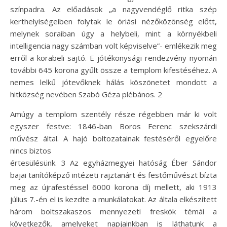
színpadra. Az előadások „a nagyvendéglő ritka szép
kerthelyiségeiben folytak le óriási nézőközönség előtt,
melynek soraiban úgy a helybeli, mint a környékbeli
intelligencia nagy számban volt képviselve”- emlékezik meg
erről a korabeli sajtó. E jótékonysági rendezvény nyomán
további 645 korona gyűlt össze a templom kifestéséhez. A
nemes lelkű jótevőknek hálás köszönetet mondott a
hitközség nevében Szabó Géza plébános. 2
Amúgy a templom szentély része régebben már ki volt
egyszer festve: 1846-ban Boros Ferenc szekszárdi
művész által. A hajó boltozatainak festéséről egyelőre
nincs biztos
értesülésünk. 3 Az egyházmegyei hatóság Éber Sándor
bajai tanítóképző intézeti rajztanárt és festőművészt bízta
meg az újrafestéssel 6000 korona díj mellett, aki 1913
július 7.-én el is kezdte a munkálatokat. Az általa elkészített
három boltszakaszos mennyezeti freskók témái a
következők, amelyeket napjainkban is láthatunk a