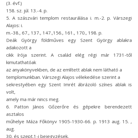
(3. évf.)
158. sz. júl. 13.-4. p.
5. A szászvári templom restaurálása i. m.-2. p. Várszegi
Alajos: i.
m.-38., 67., 137., 147.,156., 161., 170., 198. p.
Deák György földműves egy Szent György ablakra
adakozott a
cikk írója szerint. A család elég régi már 1731-től
kimutathatóak
az anyakönyvekben, de az említett ablak nem látható a
templomunkban. Várszegi Alajos vélekedése szerint a
sekrestyében egy Szent Imrét ábrázoló színes ablak is
volt,
amely ma már nincs meg.
6. Patton János Gőzerőre és gépekre berendezett
asztalos
műhelye Máza Főkönyv 1905-1930-66. p. 1913 aug. 15. ,
aug.
30. és szept.1-i bejegyzések.