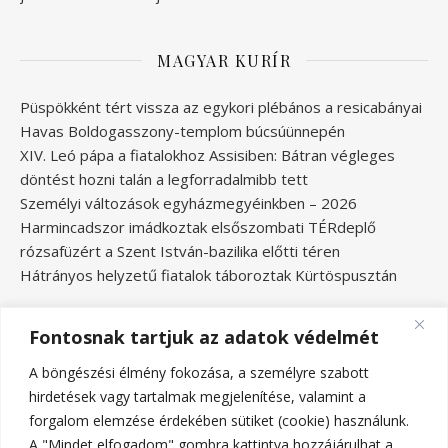
MAGYAR KURÍR
Püspökként tért vissza az egykori plébános a resicabányai
Havas Boldogasszony-templom búcsúünnepén
XIV. Leó pápa a fiatalokhoz Assisiben: Bátran végleges
döntést hozni talán a legforradalmibb tett
Személyi változások egyházmegyéinkben – 2026
Harmincadszor imádkoztak elsőszombati TÉRdeplő
rózsafüzért a Szent István-bazilika előtti téren
Hátrányos helyzetű fiatalok táboroztak Kürtöspusztán
Fontosnak tartjuk az adatok védelmét
A böngészési élmény fokozása, a személyre szabott
hirdetések vagy tartalmak megjelenítése, valamint a
forgalom elemzése érdekében sütiket (cookie) használunk.
A "Mindet elfogadom" gombra kattintva hozzájárulhat a