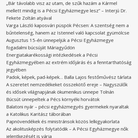
„Bár távolabb visz az utam, de szűk hazám a Kármel
mellett mindig is a Pécsi Egyházmegye lesz” – Interjú Dr.
Fekete Zoltán atyával
Varga László kaposvári püspök Pécsen: A szentség nem a
bűntelenség, hanem az Istennel való kapcsolat gyümölcse
Augusztus 15-én ünnepeljük a Pécsi Egyházmegye
fogadalmi búcsúját Máriagyűdön
Energiatakarékossági intézkedések a Pécsi
Egyházmegyében az extrém időjárás és a fenntarthatóság
jegyében
Padok, képek, pad-képek… Balla Lajos festőművész tárlata
A szeretet nemzedékeket összekötő ereje – Nagyszülők
és idősek világnapjának ökumenikus ünnepe Tolnán
Búcsút ünnepeltek a Pécs környéki horvátok
Balatoni nyár – pécsi egyházmegyés gyermekek nyaraltak
a Katolikus Karitász táborában
Papnövendékek és ministránsok közös lelkigyakorlata
Az akolitusképzés folytatódik – A Pécsi Egyházmegye nők
jelentkezését is várja