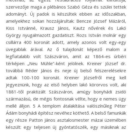
szervezője maga a plébános Szabó Géza és szülei tettek
adományt. Új padok is készültek ebben az időszakban,
amelyekhez sokan hozzájárultak: Bencze József Mázáról,
Kiss Istvánné, Krausz János, Kautz nővérek és Lakó
György nyugalmazott gazdatiszt. Rozs István molnár egy
csillárra 400 koronát adott, amely azonos volt egy-egy
üvegablak árával. Az ő tulajdonát képező malom a
legfiatalabb volt Szászváron, amit az 1864-es úrbéri
térképen „Neu Mühle”-ként jelölnek. Kreiner József dr.
továbbá Réder János és neje új belső felszerelésekre
adtak 100-100 koronát. Kreiner Józsefről meg kell
jegyeznünk, hogy az első helyben lakó körorvos volt, aki
1881-től praktizált Szászváron, amúgy bonyhádi zsidó
származású, de mégis fontosnak vélte, hogy e nemes ügy
mellé álljon. 5 A templom átalakítása valószínűleg Péter
Ádám bonyhádi építész nevéhez köthető. A belső famunkák
egy része Patton János asztalosmester mázai üzemében
készült: egy teljesen új gyóntatószék, egy másiknak az