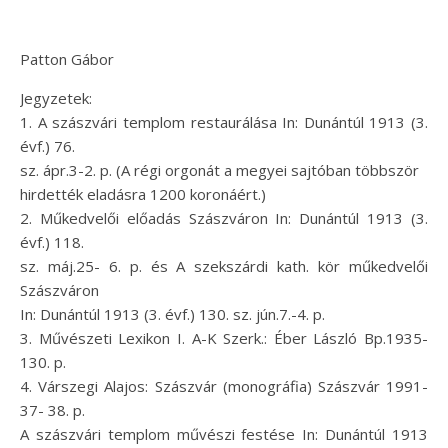
Patton Gábor
Jegyzetek:
1. A szászvári templom restaurálása In: Dunántúl 1913 (3.
évf.) 76.
sz. ápr.3-2. p. (A régi orgonát a megyei sajtóban többször
hirdették eladásra 1200 koronáért.)
2. Műkedvelői előadás Szászváron In: Dunántúl 1913 (3.
évf.) 118.
sz. máj.25- 6. p. és A szekszárdi kath. kör műkedvelői
Szászváron
In: Dunántúl 1913 (3. évf.) 130. sz. jún.7.-4. p.
3. Művészeti Lexikon I. A-K Szerk.: Éber László Bp.1935-
130. p.
4. Várszegi Alajos: Szászvár (monográfia) Szászvár 1991-
37- 38. p.
A szászvári templom művészi festése In: Dunántúl 1913