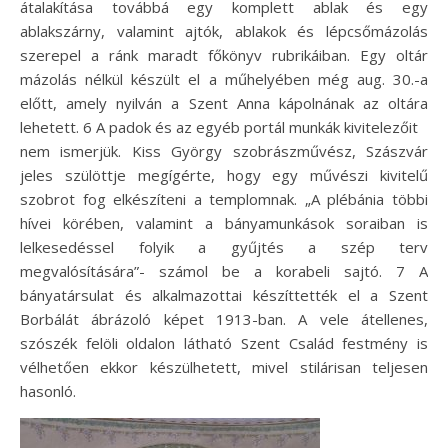
átalakítása továbbá egy komplett ablak és egy
ablakszárny, valamint ajtók, ablakok és lépcsőmázolás
szerepel a ránk maradt főkönyv rubrikáiban. Egy oltár
mázolás nélkül készült el a műhelyében még aug. 30.-a
előtt, amely nyilván a Szent Anna kápolnának az oltára
lehetett. 6 A padok és az egyéb portál munkák kivitelezőit
nem ismerjük. Kiss György szobrászművész, Szászvár
jeles szülöttje megígérte, hogy egy művészi kivitelű
szobrot fog elkészíteni a templomnak. „A plébánia többi
hívei körében, valamint a bányamunkások soraiban is
lelkesedéssel folyik a gyűjtés a szép terv
megvalósítására”- számol be a korabeli sajtó. 7 A
bányatársulat és alkalmazottai készíttették el a Szent
Borbálát ábrázoló képet 1913-ban. A vele átellenes,
szószék felöli oldalon látható Szent Család festmény is
vélhetően ekkor készülhetett, mivel stilárisan teljesen
hasonló.