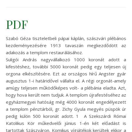
PDF
Szabó Géza tiszteletbeli pápai káplán, szászvári plébános
kezdeményezésére 1913 tavaszán megkezdődött az
adakozás a templom restaurálásához.
Suligói András nagyvállalkozó 1000 koronát adott a
kifestéshez, további 5000 koronát pedig egy teljesen új
orgona elkészítésére. Ezt az országos hírű Angster gyár
augusztus 1-i határidővel vállalta el. A régi orgonát-amely
amúgy teljesen működőképes volt- a plébánia eladta. Azt,
hogy hova került nem tudjuk. A templom újrafestéséhez az
egyházmegyei hatóság még 4000 koronát engedélyezett
a templom pénztárból, gr. Zichy Gyula megyés püspök úr
pedig külön 500 koronát adott. 1 A Szekszárdi Római
Katolikus Kör műkedvelői június 1-én két előadást is
tartottak Szászváron. Komikus vígjátékok kerültek ekkor a