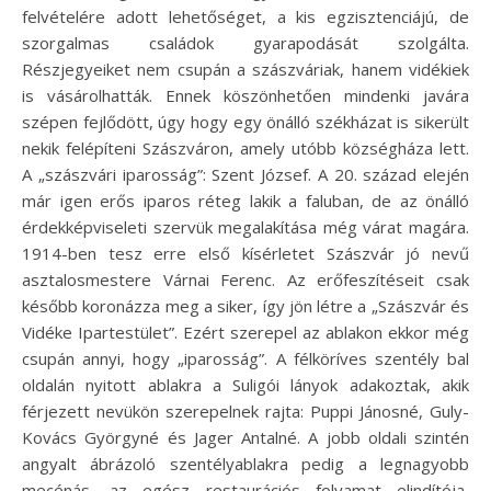
felvételére adott lehetőséget, a kis egzisztenciájú, de
szorgalmas családok gyarapodását szolgálta.
Részjegyeiket nem csupán a szászváriak, hanem vidékiek
is vásárolhatták. Ennek köszönhetően mindenki javára
szépen fejlődött, úgy hogy egy önálló székházat is sikerült
nekik felépíteni Szászváron, amely utóbb községháza lett.
A „szászvári iparosság”: Szent József. A 20. század elején
már igen erős iparos réteg lakik a faluban, de az önálló
érdekképviseleti szervük megalakítása még várat magára.
1914-ben tesz erre első kísérletet Szászvár jó nevű
asztalosmestere Várnai Ferenc. Az erőfeszítéseit csak
később koronázza meg a siker, így jön létre a „Szászvár és
Vidéke Ipartestület”. Ezért szerepel az ablakon ekkor még
csupán annyi, hogy „iparosság”. A félköríves szentély bal
oldalán nyitott ablakra a Suligói lányok adakoztak, akik
férjezett nevükön szerepelnek rajta: Puppi Jánosné, Guly-
Kovács Györgyné és Jager Antalné. A jobb oldali szintén
angyalt ábrázoló szentélyablakra pedig a legnagyobb
mecénás, az egész restaurációs folyamat elindítója,