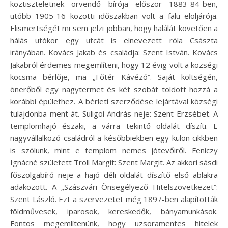
köztiszteletnek örvendő bírója először 1883-84-ben,
utóbb 1905-16 közötti időszakban volt a falu elöljárója.
Elismertségét mi sem jelzi jobban, hogy halálát követően a
hálás utókor egy utcát is elnevezett róla Császta
irányában. Kovács Jakab és családja: Szent István. Kovács
Jakabról érdemes megemlíteni, hogy 12 évig volt a községi
kocsma bérlője, ma „Főtér Kávézó”. Saját költségén,
önerőből egy nagytermet és két szobát toldott hozzá a
korábbi épülethez. A bérleti szerződése lejártával községi
tulajdonba ment át. Suligoi András neje: Szent Erzsébet. A
templomhajó északi, a várra tekintő oldalát díszíti. E
nagyvállalkozó családról a későbbiekben egy külön cikkben
is szólunk, mint e templom nemes jótevőiről. Feniczy
Ignácné született Troll Margit: Szent Margit. Az akkori sásdi
főszolgabíró neje a hajó déli oldalát díszítő első ablakra
adakozott. A „Szászvári Önsegélyező Hitelszövetkezet”:
Szent László. Ezt a szervezetet még 1897-ben alapították
földművesek, iparosok, kereskedők, bányamunkások.
Fontos megemlítenünk, hogy uzsoramentes hitelek