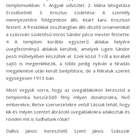
templomunkban: 1. Angyali üdvözlet. 2. Mária látogatása
Erzsébetnél. 3. Krisztus születése. A szentély
mennyezetére földgömbön álló, kitárt karú Krisztust
festett. A freskókkal összhangban álló díszítő ornamentikát
a szászvári születésű Vörös Sándor pécsi mester festette.
4 A templom korábbi egyszerű ablakai helyére
üvegfestményű ablakok kerültek, amelyek Ligeti Sándor
pesti műhelyében készültek el. Ezek közül 7-ről a korabeli
sajtó is megemlékezik, a többi pedig nyilván a híradás
megjelenése után került beépítésre, de a feliratuk szerint
egységesen 1913-ban.
Most vegyük sorra, hogy az üvegablakokon keresztül a
templomba beszűrődő fény milyen donátorokra, hívő
emberekre, illetve szervezetekre vetül! Lássuk tehát, hogy
kik és milyen szentet ábrázoló üvegablakokra adakoztak és
röviden mit is tudhatunk róluk?
Dallos János: Keresztelő Szent János. Szászvár