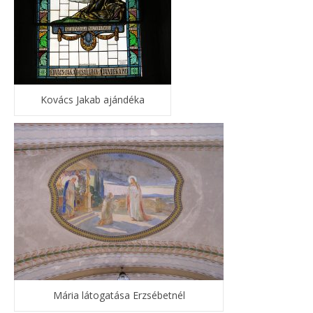
Kovács Jakab ajándéka
Mária látogatása Erzsébetnél