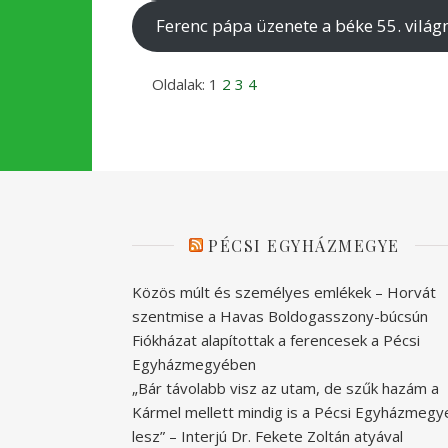
Ferenc pápa üzenete a béke 55. világ
Oldalak:
1
2
3
4
PÉCSI EGYHÁZMEGYE
Közös múlt és személyes emlékek – Horvát
szentmise a Havas Boldogasszony-búcsún
Fiókházat alapítottak a ferencesek a Pécsi
Egyházmegyében
„Bár távolabb visz az utam, de szűk hazám a
Kármel mellett mindig is a Pécsi Egyházmegy
lesz” – Interjú Dr. Fekete Zoltán atyával