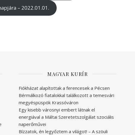
napjára – 2022.01.01.
MAGYAR KURÍR
Fiókházat alapítottak a ferencesek a Pécsen
Bérmálkozó fiatalokkal találkozott a temesvári
megyéspüspök Krassóváron
Egy kisebb városnyi embert látnak el
energiával a Máltai Szeretetszolgálat szociális
e
naperőművei
Bízzatok, én legyőztem a világot! – A szöuli