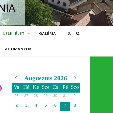
LELKI ÉLET
GALÉRIA
ADOMÁNYOK
Augusztus 2026
Va
Hé
Ke
Sze
Cs
Pé
Szo
26
27
28
29
30
31
1
2
3
4
5
6
7
8