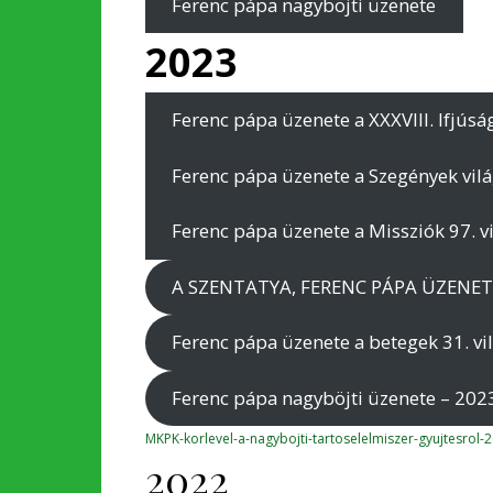
Ferenc pápa nagyböjti üzenete
2023
Ferenc pápa üzenete a XXXVIII. Ifjúsá
Ferenc pápa üzenete a Szegények vil
Ferenc pápa üzenete a Missziók 97. v
A SZENTATYA, FERENC PÁPA ÜZENETE 
Ferenc pápa üzenete a betegek 31. vi
Ferenc pápa nagyböjti üzenete – 202
MKPK-korlevel-a-nagybojti-tartoselelmiszer-gyujtesrol-
2022