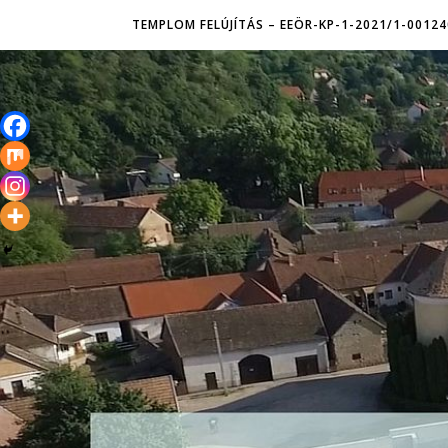
TEMPLOM FELÚJÍTÁS – EEÖR-KP-1-2021/1-00124