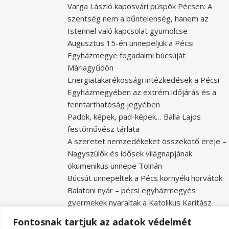
Varga László kaposvári püspök Pécsen: A
szentség nem a bűntelenség, hanem az
Istennel való kapcsolat gyümölcse
Augusztus 15-én ünnepeljük a Pécsi
Egyházmegye fogadalmi búcsúját
Máriagyűdön
Energiatakarékossági intézkedések a Pécsi
Egyházmegyében az extrém időjárás és a
fenntarthatóság jegyében
Padok, képek, pad-képek… Balla Lajos
festőművész tárlata
A szeretet nemzedékeket összekötő ereje –
Nagyszülők és idősek világnapjának
ökumenikus ünnepe Tolnán
Búcsút ünnepeltek a Pécs környéki horvátok
Balatoni nyár – pécsi egyházmegyés
gyermekek nyaraltak a Katolikus Karitász
táborában
Fontosnak tartjuk az adatok védelmét