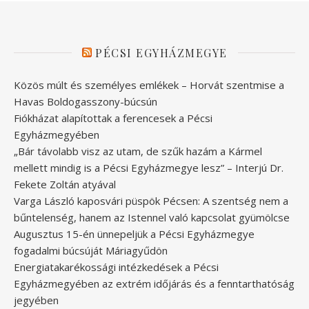
PÉCSI EGYHÁZMEGYE
Közös múlt és személyes emlékek – Horvát szentmise a
Havas Boldogasszony-búcsún
Fiókházat alapítottak a ferencesek a Pécsi
Egyházmegyében
„Bár távolabb visz az utam, de szűk hazám a Kármel
mellett mindig is a Pécsi Egyházmegye lesz” – Interjú Dr.
Fekete Zoltán atyával
Varga László kaposvári püspök Pécsen: A szentség nem a
bűntelenség, hanem az Istennel való kapcsolat gyümölcse
Augusztus 15-én ünnepeljük a Pécsi Egyházmegye
fogadalmi búcsúját Máriagyűdön
Energiatakarékossági intézkedések a Pécsi
Egyházmegyében az extrém időjárás és a fenntarthatóság
jegyében