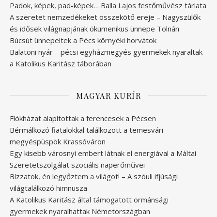
Padok, képek, pad-képek… Balla Lajos festőművész tárlata
A szeretet nemzedékeket összekötő ereje – Nagyszülők
és idősek világnapjának ökumenikus ünnepe Tolnán
Búcsút ünnepeltek a Pécs környéki horvátok
Balatoni nyár – pécsi egyházmegyés gyermekek nyaraltak
a Katolikus Karitász táborában
MAGYAR KURÍR
Fiókházat alapítottak a ferencesek a Pécsen
Bérmálkozó fiatalokkal találkozott a temesvári
megyéspüspök Krassóváron
Egy kisebb városnyi embert látnak el energiával a Máltai
Szeretetszolgálat szociális naperőművei
Bízzatok, én legyőztem a világot! – A szöuli ifjúsági
világtalálkozó himnusza
A Katolikus Karitász által támogatott ormánsági
gyermekek nyaralhattak Németországban