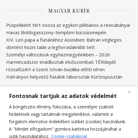
MAGYAR KURÍR
Püspökként tért vissza az egykori plébános a resicabányai
Havas Boldogasszony-templom búcsúünnepén
XIV. Leó pápa a fiatalokhoz Assisiben: Bátran végleges
döntést hozni talán a legforradalmibb tett
Személyi változások egyházmegyéinkben – 2026
Harmincadszor imádkoztak elsőszombati TÉRdeplő
rózsafüzért a Szent István-bazilika előtti téren
Hátrányos helyzetű fiatalok táboroztak Kürtöspusztán
Fontosnak tartjuk az adatok védelmét
A böngészési élmény fokozása, a személyre szabott
hirdetések vagy tartalmak megjelenítése, valamint a
forgalom elemzése érdekében sütiket (cookie) használunk.
A "Mindet elfogadom" gombra kattintva hozzájárulhat a
sütik használatához.
Cookie-szabályzat