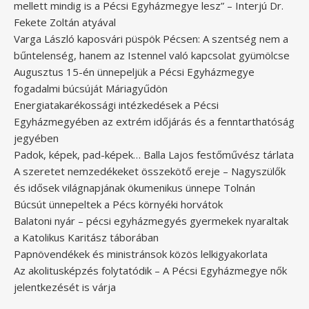
mellett mindig is a Pécsi Egyházmegye lesz” – Interjú Dr.
Fekete Zoltán atyával
Varga László kaposvári püspök Pécsen: A szentség nem a
bűntelenség, hanem az Istennel való kapcsolat gyümölcse
Augusztus 15-én ünnepeljük a Pécsi Egyházmegye
fogadalmi búcsúját Máriagyűdön
Energiatakarékossági intézkedések a Pécsi
Egyházmegyében az extrém időjárás és a fenntarthatóság
jegyében
Padok, képek, pad-képek… Balla Lajos festőművész tárlata
A szeretet nemzedékeket összekötő ereje – Nagyszülők
és idősek világnapjának ökumenikus ünnepe Tolnán
Búcsút ünnepeltek a Pécs környéki horvátok
Balatoni nyár – pécsi egyházmegyés gyermekek nyaraltak
a Katolikus Karitász táborában
Papnövendékek és ministránsok közös lelkigyakorlata
Az akolitusképzés folytatódik – A Pécsi Egyházmegye nők
jelentkezését is várja