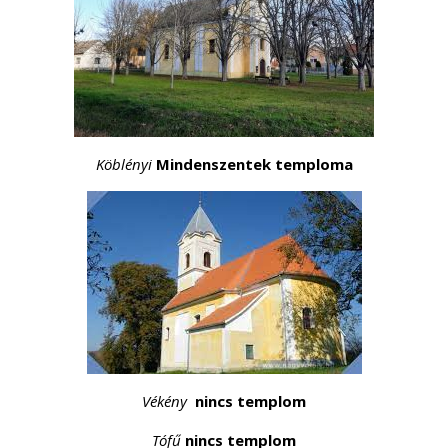
Köblényi
Mindenszentek temploma
Vékény
nincs templom
Tófű
nincs templom