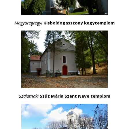
Magyaregregyi
Kisboldogasszony kegytemplom
Szalatnaki
Szűz Mária Szent Neve templom