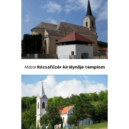
Mázai
Rózsafűzér királynője templom