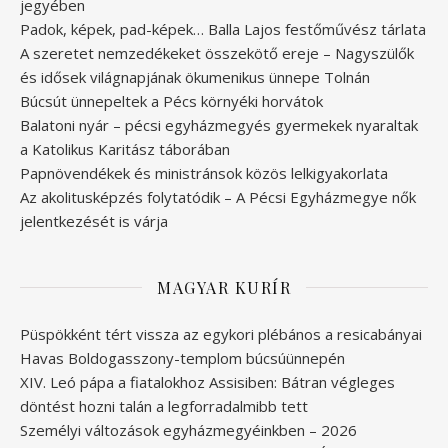
jegyében
Padok, képek, pad-képek… Balla Lajos festőművész tárlata
A szeretet nemzedékeket összekötő ereje – Nagyszülők
és idősek világnapjának ökumenikus ünnepe Tolnán
Búcsút ünnepeltek a Pécs környéki horvátok
Balatoni nyár – pécsi egyházmegyés gyermekek nyaraltak
a Katolikus Karitász táborában
Papnövendékek és ministránsok közös lelkigyakorlata
Az akolitusképzés folytatódik – A Pécsi Egyházmegye nők
jelentkezését is várja
MAGYAR KURÍR
Püspökként tért vissza az egykori plébános a resicabányai
Havas Boldogasszony-templom búcsúünnepén
XIV. Leó pápa a fiatalokhoz Assisiben: Bátran végleges
döntést hozni talán a legforradalmibb tett
Személyi változások egyházmegyéinkben – 2026