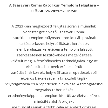
A Szászvári Római Katolikus Templom felújítása –
EEÖR-KP-1-2021/1-001240
A 2023-ban megkezdett felújítás során a műemléki
védettséget élvező Szászvári Római
Katolikus Templom súlyosan leromlott állapotának
tartószerkezeti helyreállítására került sor.
Jelen beruházás keretében a templom falazott
szerkezeteinek feszítőkábeles megerősítése
valósult meg. A feszítőkábeles technológiával együtt
elkészült a boltövek erősen sérült
záródásának korrekt helyreállítása a repedések acél
ékpáros kiékelésével, a kimozdult téglák
helyreigazítása és a repedések injektálása. A támogatásból
megvalósult beruházás
eredményeképpen a templom kikerült az életveszélyes
minősítés alól. A projekt
megvalósításának legfőbb célja az épített örökség