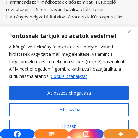
Harmincadszor imádkoztak elsőszombati TÉRdeplő
rózsafüzért a Szent István-bazilika előtti téren
Hátrányos helyzetű fiatalok táboroztak Kürtöspusztán
Fontosnak tartjuk az adatok védelmét
A böngészési élmény fokozása, a személyre szabott
hirdetések vagy tartalmak megjelenítése, valamint a
forgalom elemzése érdekében sütiket (cookie) használunk.
A "Mindet elfogadom" gombra kattintva hozzájárulhat a
sütik használatához.
Cookie-szabályzat
Az összes elfogadása
Testreszabás
Ashe a sablont készítette:
WP Royal
.
Elutasít