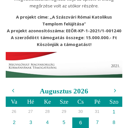
megőrzése volt az utókor részére.
A projekt címe: „A Szászvári Római Katolikus
Templom felújítása”
A projekt azonosítószáma: EEÖR-KP-1-2021/1-001240
A szerződött támogatás összege: 15.000.000.- Ft
Köszönjük a támogatást!
Augusztus 2026
Va
Hé
Ke
Sze
Cs
Pé
Szo
26
27
28
29
30
31
1
2
3
4
5
6
7
8