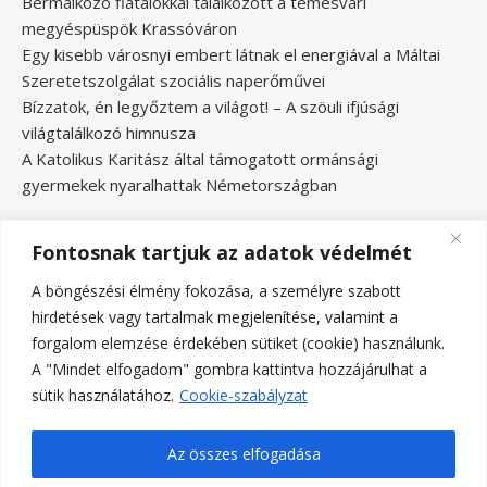
Bérmálkozó fiatalokkal találkozott a temesvári
megyéspüspök Krassóváron
Egy kisebb városnyi embert látnak el energiával a Máltai
Szeretetszolgálat szociális naperőművei
Bízzatok, én legyőztem a világot! – A szöuli ifjúsági
világtalálkozó himnusza
A Katolikus Karitász által támogatott ormánsági
gyermekek nyaralhattak Németországban
Fontosnak tartjuk az adatok védelmét
A böngészési élmény fokozása, a személyre szabott
hirdetések vagy tartalmak megjelenítése, valamint a
forgalom elemzése érdekében sütiket (cookie) használunk.
A "Mindet elfogadom" gombra kattintva hozzájárulhat a
sütik használatához.
Cookie-szabályzat
Az összes elfogadása