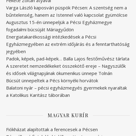
Fekete Zoltán atyával
Varga László kaposvári püspök Pécsen: A szentség nem a
bűntelenség, hanem az Istennel való kapcsolat gyümölcse
Augusztus 15-én ünnepeljük a Pécsi Egyházmegye
fogadalmi búcsúját Máriagyűdön
Energiatakarékossági intézkedések a Pécsi
Egyházmegyében az extrém időjárás és a fenntarthatóság
jegyében
Padok, képek, pad-képek… Balla Lajos festőművész tárlata
A szeretet nemzedékeket összekötő ereje – Nagyszülők
és idősek világnapjának ökumenikus ünnepe Tolnán
Búcsút ünnepeltek a Pécs környéki horvátok
Balatoni nyár – pécsi egyházmegyés gyermekek nyaraltak
a Katolikus Karitász táborában
MAGYAR KURÍR
Fiókházat alapítottak a ferencesek a Pécsen