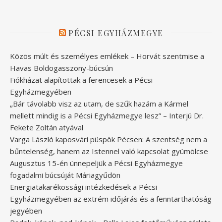
PÉCSI EGYHÁZMEGYE
Közös múlt és személyes emlékek – Horvát szentmise a
Havas Boldogasszony-búcsún
Fiókházat alapítottak a ferencesek a Pécsi
Egyházmegyében
„Bár távolabb visz az utam, de szűk hazám a Kármel
mellett mindig is a Pécsi Egyházmegye lesz” – Interjú Dr.
Fekete Zoltán atyával
Varga László kaposvári püspök Pécsen: A szentség nem a
bűntelenség, hanem az Istennel való kapcsolat gyümölcse
Augusztus 15-én ünnepeljük a Pécsi Egyházmegye
fogadalmi búcsúját Máriagyűdön
Energiatakarékossági intézkedések a Pécsi
Egyházmegyében az extrém időjárás és a fenntarthatóság
jegyében