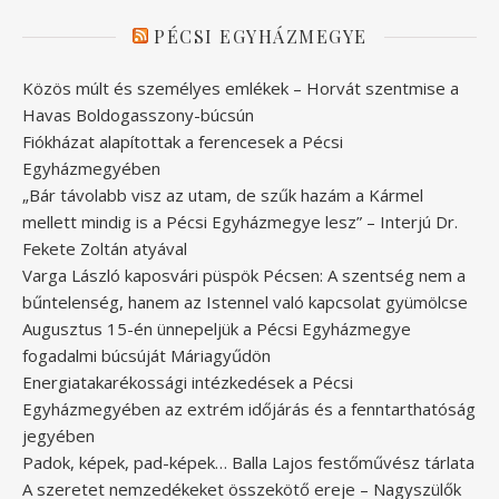
PÉCSI EGYHÁZMEGYE
Közös múlt és személyes emlékek – Horvát szentmise a
Havas Boldogasszony-búcsún
Fiókházat alapítottak a ferencesek a Pécsi
Egyházmegyében
„Bár távolabb visz az utam, de szűk hazám a Kármel
mellett mindig is a Pécsi Egyházmegye lesz” – Interjú Dr.
Fekete Zoltán atyával
Varga László kaposvári püspök Pécsen: A szentség nem a
bűntelenség, hanem az Istennel való kapcsolat gyümölcse
Augusztus 15-én ünnepeljük a Pécsi Egyházmegye
fogadalmi búcsúját Máriagyűdön
Energiatakarékossági intézkedések a Pécsi
Egyházmegyében az extrém időjárás és a fenntarthatóság
jegyében
Padok, képek, pad-képek… Balla Lajos festőművész tárlata
A szeretet nemzedékeket összekötő ereje – Nagyszülők