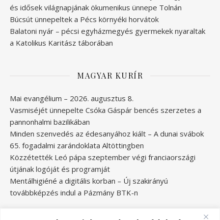
és idősek világnapjának ökumenikus ünnepe Tolnán
Búcsút ünnepeltek a Pécs környéki horvátok
Balatoni nyár – pécsi egyházmegyés gyermekek nyaraltak
a Katolikus Karitász táborában
MAGYAR KURÍR
Mai evangélium – 2026. augusztus 8.
Vasmiséjét ünnepelte Csóka Gáspár bencés szerzetes a
pannonhalmi bazilikában
Minden szenvedés az édesanyához kiált – A dunai svábok
65. fogadalmi zarándoklata Altöttingben
Közzétették Leó pápa szeptember végi franciaországi
útjának logóját és programját
Mentálhigiéné a digitális korban – Új szakirányú
továbbképzés indul a Pázmány BTK-n