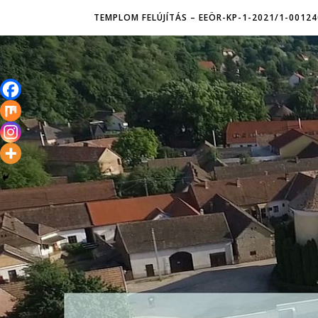
TEMPLOM FELÚJÍTÁS – EEÖR-KP-1-2021/1-00124