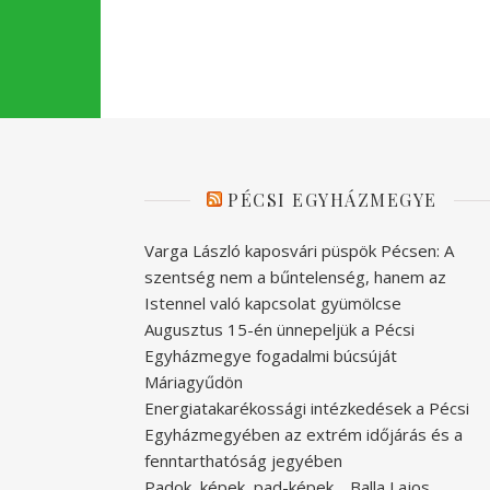
PÉCSI EGYHÁZMEGYE
Varga László kaposvári püspök Pécsen: A
szentség nem a bűntelenség, hanem az
Istennel való kapcsolat gyümölcse
Augusztus 15-én ünnepeljük a Pécsi
Egyházmegye fogadalmi búcsúját
Máriagyűdön
Energiatakarékossági intézkedések a Pécsi
Egyházmegyében az extrém időjárás és a
fenntarthatóság jegyében
Padok, képek, pad-képek… Balla Lajos