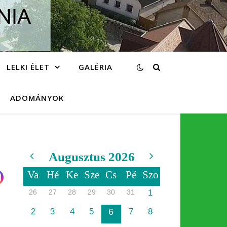
LELKI ÉLET
GALÉRIA
ADOMÁNYOK
Augusztus 2026
Va
Hé
Ke
Sze
Cs
Pé
Szo
26
27
28
29
30
31
1
2
3
4
5
6
7
8