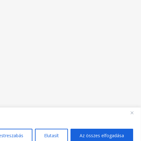
estreszabás
Elutasít
Az összes elfogadása