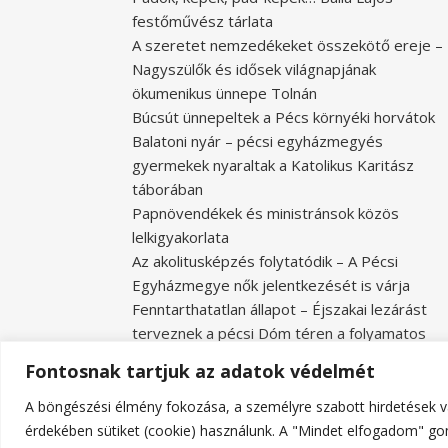
festőművész tárlata
A szeretet nemzedékeket összekötő ereje –
Nagyszülők és idősek világnapjának
ökumenikus ünnepe Tolnán
Búcsút ünnepeltek a Pécs környéki horvátok
Balatoni nyár – pécsi egyházmegyés
gyermekek nyaraltak a Katolikus Karitász
táborában
Papnövendékek és ministránsok közös
lelkigyakorlata
Az akolitusképzés folytatódik – A Pécsi
Egyházmegye nők jelentkezését is várja
Fenntarthatatlan állapot – Éjszakai lezárást
terveznek a pécsi Dóm téren a folyamatos
rongálások miatt
Fontosnak tartjuk az adatok védelmét
A böngészési élmény fokozása, a személyre szabott hirdetések v
érdekében sütiket (cookie) használunk. A "Mindet elfogadom" gom
Ashe a sablont készítette:
WP Royal
.